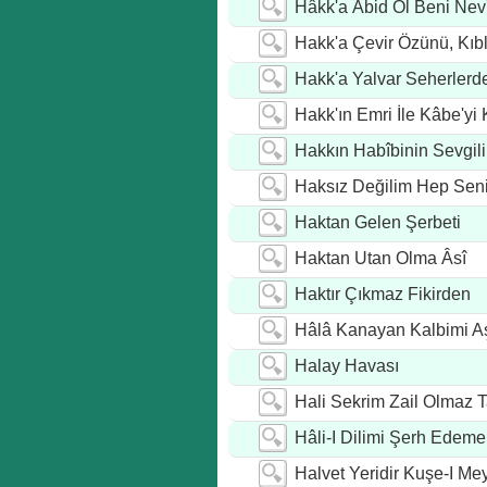
Hâkk'a Âbid Ol Beni Ne
Hakk'a Çevir Özünü, Kıb
Hakk'a Yalvar Seherlerd
Hakk'ın Emri İle Kâbe'yi
Hakkın Habîbinin Sevgil
Haksız Değilim Hep Sen
Haktan Gelen Şerbeti
Haktan Utan Olma Âsî
Haktır Çıkmaz Fikirden
Hâlâ Kanayan Kalbimi Aş
Halay Havası
Hali Sekrim Zail Olmaz
Hâli-I Dilimi Şerh Ede
Halvet Yeridir Kuşe-I M