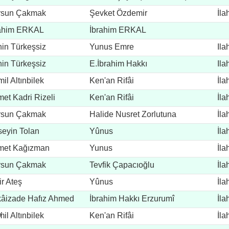
rsun Çakmak
Şevket Özdemir
İla
rahim ERKAL
İbrahim ERKAL
in Türkeşsiz
Yunus Emre
Ila
in Türkeşsiz
E.İbrahim Hakkı
Ila
il Altınbilek
Ken'an Rifâi
İla
et Kadri Rizeli
Ken'an Rifâi
İla
rsun Çakmak
Halide Nusret Zorlutuna
İla
eyin Tolan
Yûnus
İla
met Kağızman
Yunus
İla
rsun Çakmak
Tevfik Çapacıoğlu
İla
r Ateş
Yûnus
İla
âizade Hafız Ahmed
İbrahim Hakkı Erzurumî
İla
y
il Altınbilek
Ken'an Rifâi
İla