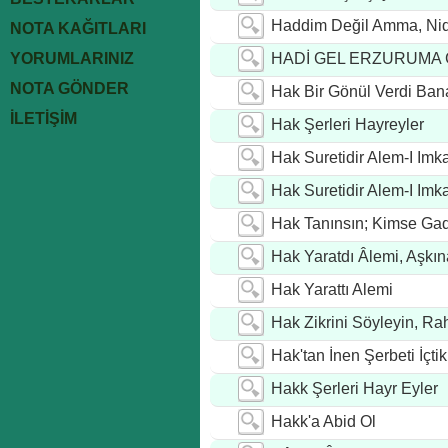
Haddim Değil Amma, Ni
NOTA KAĞITLARI
YORUMLARINIZ
HADİ GEL ERZURUMA 
NOTA GÖNDER
Hak Bir Gönül Verdi Ban
İLETİŞİM
Hak Şerleri Hayreyler
Hak Suretidir Alem-I Imk
Hak Suretidir Alem-I Imk
Hak Tanınsın; Kimse Ga
Hak Yaratdı Âlemi, Aşk
Hak Yarattı Alemi
Hak Zikrini Söyleyin, Ra
Hak'tan İnen Şerbeti İçti
Hakk Şerleri Hayr Eyler
Hakk'a Abid Ol