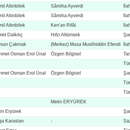
il Altınbilek
Sâmiha Ayverdi
İla
il Altınbilek
Sâmiha Ayverdi
İla
il Altınbilek
Ken'an Rifâi
İla
et Dalkılıç
Hıfzı Altümsek
Şar
rsun Çakmak
(Merkez) Musa Muslihiddin Efendi
İla
met Osman Erol Ünal
Özgen Bilgisel
Ta
Tü
met Osman Erol Ünal
Özgen Bilgisel
Şar
Tü
Tü
Metin ERYÜREK
in Eryürek
Şar
ga Karaslan
-
Sa