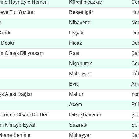
v'ine Hayr Eyle Hemen
Kürdilihicazkar
Cem
leye Tut Yüzünü
Bestenigâr
Hüs
e
Nihavend
Nec
 Kurdu
Uşşak
Du
i Dostu
Hicaz
Du
in Olmak Diliyorsam
Rast
Şah
Nişaburek
Cem
Muhayyer
Rûh
Eviç
Ami
k Ateşi Dağlar
Mahur
Yo
Acem
Rûh
 Tarümar Olsam Da Ben
Dilkeşhaveran
Şah
mem Kimsye Eyvâh
Suzinak
Şek
eyhane Seninle
Muhayyer
Şah