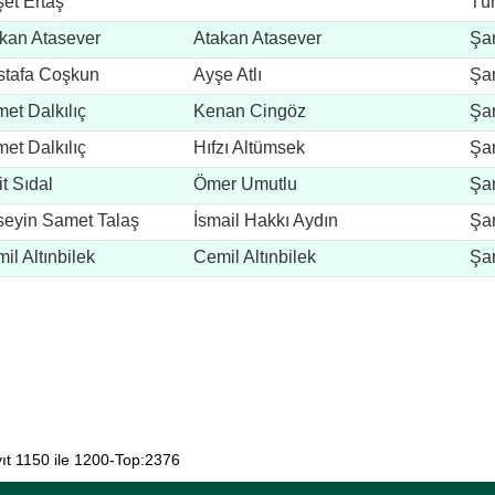
et Ertaş
Tü
kan Atasever
Atakan Atasever
Şar
tafa Coşkun
Ayşe Atlı
Şar
et Dalkılıç
Kenan Cingöz
Şar
et Dalkılıç
Hıfzı Altümsek
Şar
it Sıdal
Ömer Umutlu
Şar
eyin Samet Talaş
İsmail Hakkı Aydın
Şar
il Altınbilek
Cemil Altınbilek
Şar
ıt 1150 ile 1200-Top:2376