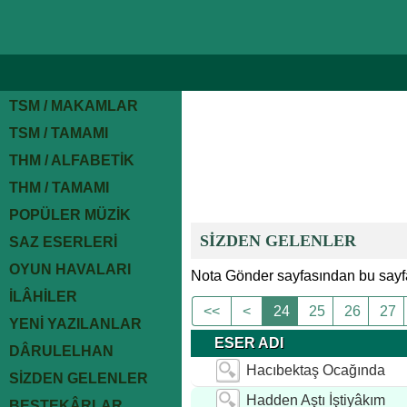
TSM / MAKAMLAR
TSM / TAMAMI
THM / ALFABETİK
THM / TAMAMI
POPÜLER MÜZİK
SİZDEN GELENLER
SAZ ESERLERİ
OYUN HAVALARI
Nota Gönder sayfasından bu sayfa
İLÂHİLER
<<
<
24
25
26
27
YENİ YAZILANLAR
ESER ADI
DÂRULELHAN
Hacıbektaş Ocağında
SİZDEN GELENLER
Hadden Aştı İştiyâkım
BESTEKÂRLAR