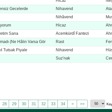
Hicaz
Neş
ensiz Gecelerde
Nihavend
Ata
Nihâvend
Mus
iyorum
Hicaz
Ahm
retim Sana
Acemkürdî Fantezi
Ahm
lmadı (Ne Hâlin Varsa Gör
Rast
Fer
l Tutsak Piyale
Nihavend
Hüs
Suz'nak
Cem
28
29
30
31
32
33
34
>
>>
Kay