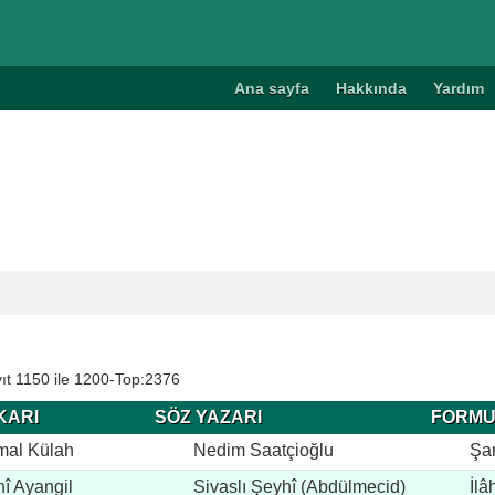
Ana sayfa
Hakkında
Yardım
ıt 1150 ile 1200-Top:2376
KARI
SÖZ YAZARI
FORM
mal Külah
Nedim Saatçioğlu
Şar
î Ayangil
Sivaslı Şeyhî (Abdülmecid)
İlâ