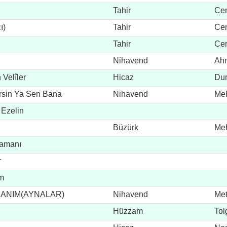
Tahir
Cem
ı)
Tahir
Cem
Tahir
Cem
Nihavend
Ahm
Velîler
Hicaz
Du
rsin Ya Sen Bana
Nihavend
Meh
 Ezelin
Büzürk
Meh
Samanı
r
m
ANIM(AYNALAR)
Nihavend
Met
Hüzzam
Tol