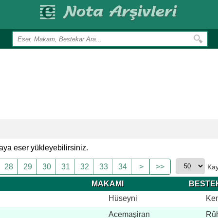
ya eser yükleyebilirsiniz.
28
29
30
31
32
33
34
>
>>
Kay
MAKAMI
BESTE
Hüseyni
Ke
Acemaşiran
Rûh