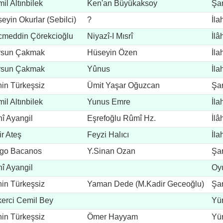
il Altınbilek
Ken'an Büyükaksoy
Şar
eyin Okurlar (Sebilci)
?
İla
meddin Çörekcioğlu
Niyazî-I Mısrî
İlâ
rsun Çakmak
Hüseyin Özen
İla
rsun Çakmak
Yûnus
İla
in Türkeşsiz
Ümit Yaşar Oğuzcan
Şar
il Altınbilek
Yunus Emre
İla
î Ayangil
Eşrefoğlu Rûmî Hz.
İlâ
r Ateş
Feyzi Halıcı
İla
rgo Bacanos
Y.Sinan Ozan
Şar
î Ayangil
Oy
in Türkeşsiz
Yaman Dede (M.Kadir Geceoğlu)
Şar
erci Cemil Bey
Yü
in Türkeşsiz
Ömer Hayyam
Yü