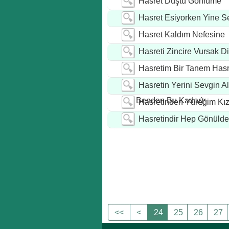
Hasret Düştü Gönlüme
Hasret Esiyorken Yine S
Hasret Kaldım Nefesine
Hasreti Zincire Vursak D
Hasretim Bir Tanem Has
Hasretin Yerini Sevgin A
Benden Bu Kadar)
Hasretinden Yüreğim Kızı
Hasretindir Hep Gönülde
<<
<
24
25
26
27