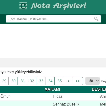
ya eser yükleyebilirsiniz.
29
30
31
32
33
34
35
>
>>
Kay
MAKAMI
BESTE
r Ömür
Hicaz
Ah
Şehnaz Buselik
Meh