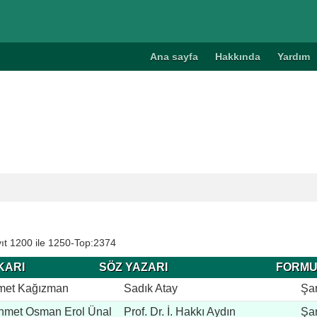
Ana sayfa
Hakkında
Yardım
ıt 1200 ile 1250-Top:2374
KARI
SÖZ YAZARI
FORM
met Kağızman
Sadık Atay
Şar
met Osman Erol Ünal
Prof. Dr. İ. Hakkı Aydın
Şar