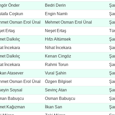
ngör Önder
Bedri Derin
Şar
tafa Coşkun
Engin Namlı
Şar
met Osman Erol Ünal
Mehmet Osman Erol Ünal
Şar
et Ertaş
Neşet Ertaş
Tü
et Dalkılıç
Hıfzı Altümsek
Şar
at İncekara
Nihat İncekara
Şar
et Dalkılıç
Kenan Cingöz
Şar
at İncekara
Rahmi Torun
Şar
kan Atasever
Vural Şahin
Şar
met Osman Erol Ünal
Özgen Bilgisel
Şar
eyin Soysal
Sevinç Atan
Şar
man Babuşcu
Osman Babuşcu
Şar
met Kağızman
İlkan San
Şar