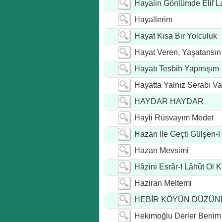
Hayalin Gönlümde Elif 
Hayallerim
Hayat Kısa Bir Yolculuk
Hayat Veren, Yaşatansın
Hayatı Tesbih Yapmışım
Hayatta Yalnız Serabı Va
HAYDAR HAYDAR
Hayli Rüsvayım Medet
Hazan İle Geçti Gülşen-I
Hazan Mevsimi
Hâzini Esrâr-I Lâhût Ol K
Haziran Meltemi
HEBİR KÖYÜN DÜZÜ
Hekimoğlu Derler Benim