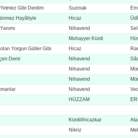
 Yetmez Gibi Derdim
Suzinak
Em
ünmez Hayâliyle
Hicaz
Ûdî
 Yanımı
Nihavend
Sel
Muhayyer Kürdi
Hüs
olan Yorgun Güller Gibi
Hicaz
Ra
eçen Demi
Nihavend
Sâd
Nihavend
Mün
Nihavend
Mün
Zamanlar
Nihavend
Vec
HÜZZAM
ERS
Kürdilihicazkar
Ata
Nikriz
Meh