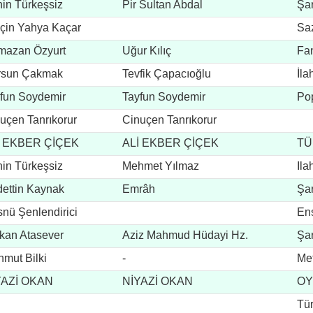
in Türkeşsiz
Pir Sultan Abdal
Şar
çin Yahya Kaçar
Saz
mazan Özyurt
Uğur Kılıç
Fan
rsun Çakmak
Tevfik Çapacıoğlu
İla
fun Soydemir
Tayfun Soydemir
Po
uçen Tanrıkorur
Cinuçen Tanrıkorur
İ EKBER ÇİÇEK
ALİ EKBER ÇİÇEK
TÜ
in Türkeşsiz
Mehmet Yılmaz
Ila
ettin Kaynak
Emrâh
Şar
nü Şenlendirici
En
kan Atasever
Aziz Mahmud Hüdayi Hz.
Şar
mut Bilki
-
Me
YAZİ OKAN
NİYAZİ OKAN
OY
Tü