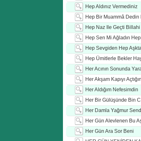
Hep Aldınız Vermediniz
Hep Bir Muammâ Dedin K
Hep Naz Ile Geçti Billah
Hep Sen Mi Ağladın Hep
Hep Sevgiden Hep Aşktan
Hep Ümitlerle Bekler Ha
Her Acının Sonunda Yar
Her Akşam Kapıyı Açtığ
Her Aldığım Nefesimdin
Her Bir Gülüşünde Bin 
Her Damla Yağmur Send
Her Gün Alevlenen Bu Aş
Her Gün Ara Sor Beni