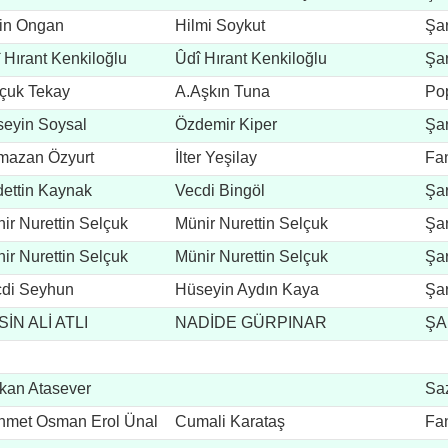
in Ongan
Hilmi Soykut
Şar
 Hırant Kenkiloğlu
Ûdî Hırant Kenkiloğlu
Şar
çuk Tekay
A.Aşkın Tuna
Po
eyin Soysal
Özdemir Kiper
Şar
mazan Özyurt
İlter Yeşilay
Fan
ettin Kaynak
Vecdi Bingöl
Şar
ir Nurettin Selçuk
Münir Nurettin Selçuk
Şar
ir Nurettin Selçuk
Münir Nurettin Selçuk
Şar
di Seyhun
Hüseyin Aydın Kaya
Şar
İN ALİ ATLI
NADİDE GÜRPINAR
ŞA
kan Atasever
Saz
met Osman Erol Ünal
Cumali Karataş
Fan