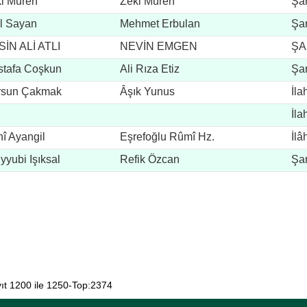
i Müren
Zeki Müren
Şar
l Sayan
Mehmet Erbulan
Şar
İN ALİ ATLI
NEVİN EMGEN
ŞA
tafa Coşkun
Ali Rıza Etiz
Şar
rsun Çakmak
Âşık Yunus
İla
İla
î Ayangil
Eşrefoğlu Rûmî Hz.
İlâ
yyubi Işıksal
Refik Özcan
Şar
ıt 1200 ile 1250-Top:2374