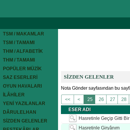
TSM / MAKAMLAR
TSM / TAMAMI
THM / ALFABETİK
THM / TAMAMI
POPÜLER MÜZİK
SİZDEN GELENLER
SAZ ESERLERİ
OYUN HAVALARI
Nota Gönder sayfasından bu sayfa
İLÂHİLER
<<
<
25
26
27
28
YENİ YAZILANLAR
ESER ADI
DÂRULELHAN
Hasretinle Geçip Gitti Bi
SİZDEN GELENLER
Hasretinle Giryânım
BESTEKÂRLAR