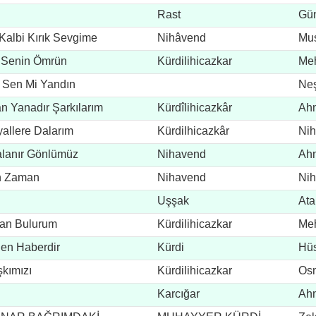
Rast
Gü
albi Kırık Sevgime
Nihâvend
Mus
i Senin Ömrün
Kürdilihicazkar
Meh
 Sen Mi Yandın
Neş
 Yanadır Şarkılarım
Kürdîlihicazkâr
Ahm
yallere Dalarım
Kürdilhicazkâr
Nih
alanır Gönlümüz
Nihavend
Ahm
ın Zaman
Nihavend
Nih
Uşşak
Ata
Can Bulurum
Kürdilihicazkar
Meh
en Haberdir
Kürdi
Hüs
kımızı
Kürdilihicazkar
Os
Karcığar
Ah