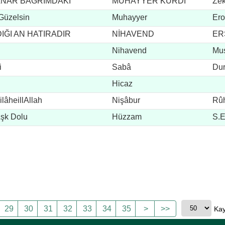
ANAR BAĞRIMDAKİ
MUHAYYER KÜRDİ
Zek
Güzelsin
Muhayyer
Ero
IĞI AN HATIRADIR
NİHAVEND
ERS
Nihavend
Mus
i
Sabâ
Du
Hicaz
lâheillAllah
Nişâbur
Rûh
Aşk Dolu
Hüzzam
S.E
29
30
31
32
33
34
35
>
>>
Kay