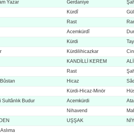
Lam Yazar
Gerdaniye
Şah
Kürdî
Gül
Rast
Ra
Acemkürdî
Du
Kürdi
Tay
r
Kürdilihicazkar
Cin
KANDİLLİ KEREM
AL
Rast
Şah
 Bûstan
Hicaz
Sâd
Kürdi-Hicaz-Minör
Hüs
i Sultânlık Budur
Acemkürdi
Ata
Nihavend
Mah
NDEN
UŞŞAK
Nİ
 Aslıma