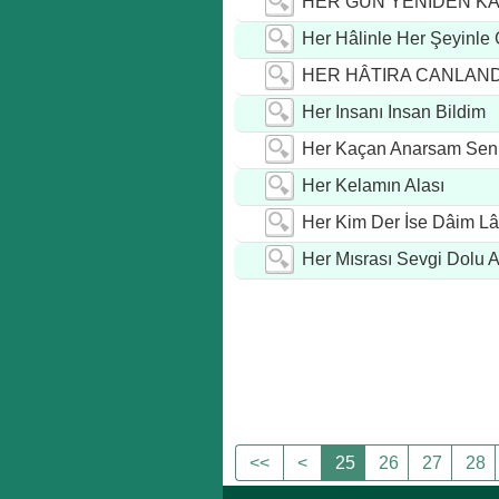
HER GÜN YENİDEN K
YARALAR
Her Hâlinle Her Şeyinle 
HER HÂTIRA CANLAND
Her Insanı Insan Bildim
Her Kaçan Anarsam Sen
Her Kelamın Alası
Her Kim Der İse Dâim Lâi
Her Mısrası Sevgi Dolu 
<<
<
25
26
27
28