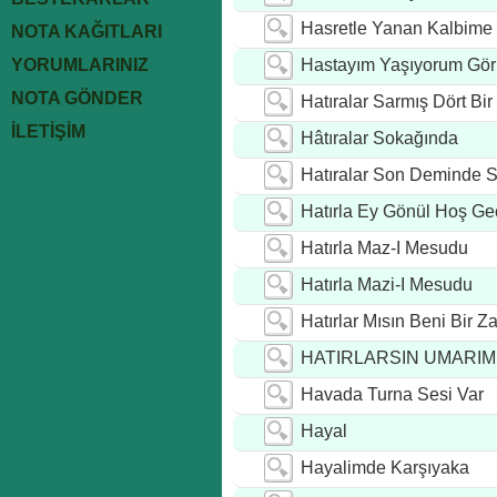
Hasretle Yanan Kalbime
NOTA KAĞITLARI
YORUMLARINIZ
Hastayım Yaşıyorum Gör
NOTA GÖNDER
Hatıralar Sarmış Dört Bir
İLETİŞİM
Hâtıralar Sokağında
Hatıralar Son Deminde S
Hatırla Ey Gönül Hoş G
Hatırla Maz-I Mesudu
Hatırla Mazi-I Mesudu
Hatırlar Mısın Beni Bir 
HATIRLARSIN UMARIM
Havada Turna Sesi Var
Hayal
Hayalimde Karşıyaka