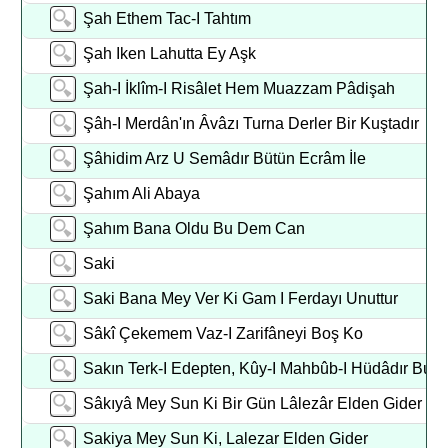
Şah Ethem Tac-I Tahtım
Şah Iken Lahutta Ey Aşk
Şah-I İklîm-I Risâlet Hem Muazzam Pâdişah
Şâh-I Merdân'ın Âvâzı Turna Derler Bir Kuştadır
Şâhidim Arz U Semâdır Bütün Ecrâm İle
Şahım Ali Abaya
Şahım Bana Oldu Bu Dem Can
Saki
Saki Bana Mey Ver Ki Gam I Ferdayı Unuttur
Sâkî Çekemem Vaz-I Zarifâneyi Boş Ko
Sakın Terk-I Edepten, Kûy-I Mahbûb-I Hüdâdır Bu
Sâkıyâ Mey Sun Ki Bir Gün Lâlezâr Elden Gider
Sakiya Mey Sun Ki, Lalezar Elden Gider