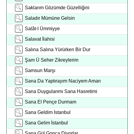
Saklarım Gözümde Güzelliğini
Saladır Mümüne Gelsin
Salât-I Ümmiyye
Salavat İlahisi
Salına Salına Yürürken Bir Dur
Şam Ü Seher Zikreylerim
Samsun Marşı
Sana Da Yaptırayım Naciyem Aman
Sana Duygularımı Sana Hasretimi
Sana El Pençe Durmam
Sana Geldim İstanbul
Sana Gelim İstanbul
Sana Gül Gonca Diyorlar