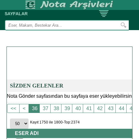
SAYFALAR
SİZDEN GELENLER
Nota Gönder sayfasından bu sayfaya eser yükleyebilirsiniz.
<<
<
36
37
38
39
40
41
42
43
44
45
Kayıt 1750 ile 1800-Top:2374
ESER ADI