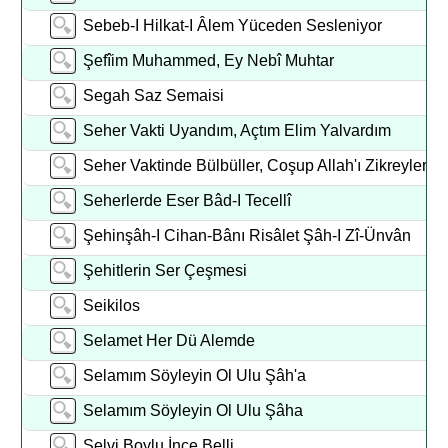
Sebeb-I Hilkat-I Âlem Yüceden Sesleniyor
Şefîim Muhammed, Ey Nebî Muhtar
Segah Saz Semaisi
Seher Vakti Uyandım, Açtım Elim Yalvardım
Seher Vaktinde Bülbüller, Coşup Allah'ı Zikreyler
Seherlerde Eser Bâd-I Tecellî
Şehinşâh-I Cihan-Bânı Risâlet Şâh-I Zî-Ünvân
Şehitlerin Ser Çeşmesi
Seikilos
Selamet Her Dü Alemde
Selamım Söyleyin Ol Ulu Şâh'a
Selamım Söyleyin Ol Ulu Şâha
Selvi Boylu İnce Belli