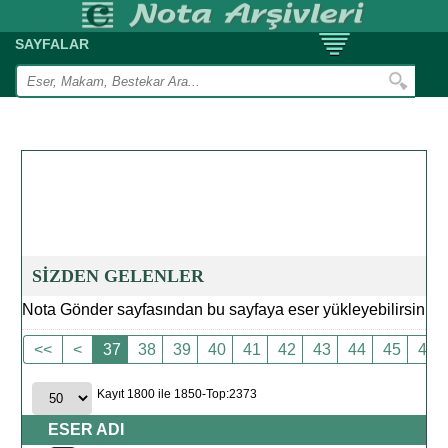
SAYFALAR
SİZDEN GELENLER
Nota Gönder sayfasından bu sayfaya eser yükleyebilirsiniz.
<<
<
37
38
39
40
41
42
43
44
45
46
Kayıt 1800 ile 1850-Top:2373
ESER ADI