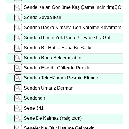
Sende Kalan Gönlüme Kaş Çatma Incinirim(ÇOK 
Sende Sevda İksiri
Senden Başka Kimseyi Ben Kalbime Koyamam (A
Senden Bilirim Yok Bana Bir Faide Ey Gül
Senden Bir Hatıra Bana Bu Şarkı
Senden Bunu Beklemezdim
Senden Eserdir Güllerde Renkler
Senden Tek Hâtıram Resmin Elimde
Senden Umarız Dermân
Sendendir
Sene 341
Sene De Kalmaz (Yalgızam)
Seneler Ne Olur Üstüme Gelmeyin