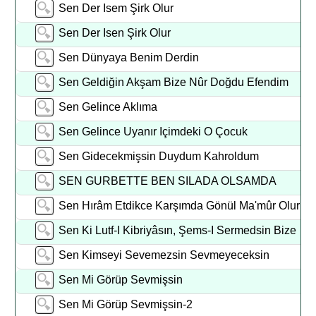
Sen Der Isem Şirk Olur
Sen Der Isen Şirk Olur
Sen Dünyaya Benim Derdin
Sen Geldiğin Akşam Bize Nûr Doğdu Efendim
Sen Gelince Aklıma
Sen Gelince Uyanır Içimdeki O Çocuk
Sen Gidecekmişsin Duydum Kahroldum
SEN GURBETTE BEN SILADA OLSAMDA
Sen Hırâm Etdikce Karşımda Gönül Ma'mûr Olur
Sen Ki Lutf-I Kibriyâsın, Şems-I Sermedsin Bize
Sen Kimseyi Sevemezsin Sevmeyeceksin
Sen Mi Görüp Sevmişsin
Sen Mi Görüp Sevmişsin-2