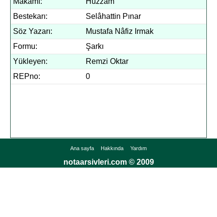
Makamı:
Hüzzam
Bestekarı:
Selâhattin Pınar
Söz Yazarı:
Mustafa Nâfiz Irmak
Formu:
Şarkı
Yükleyen:
Remzi Oktar
REPno:
0
Ana sayfa
Hakkında
Yardım
notaarsivleri.com © 2009