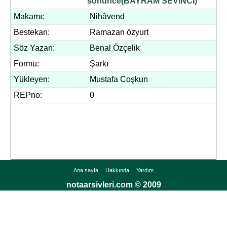
sönünce(BAYRAM SEVİNCİ)
Makamı:
Nihâvend
Bestekarı:
Ramazan özyurt
Söz Yazarı:
Benal Özçelik
Formu:
Şarkı
Yükleyen:
Mustafa Coşkun
REPno:
0
Ana sayfa
Hakkında
Yardım
notaarsivleri.com © 2009