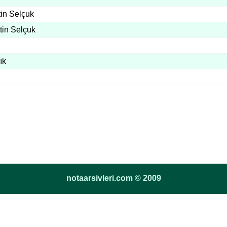
tin Selçuk
tin Selçuk
ık
notaarsivleri.com © 2009