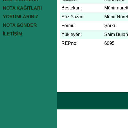
Bestekarı:
Münir nuret
NOTA KAĞITLARI
YORUMLARINIZ
Söz Yazarı:
Münir Nuret
NOTA GÖNDER
Formu:
Şarkı
İLETİŞİM
Yükleyen:
Saim Bulan
REPno:
6095