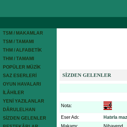
TSM / MAKAMLAR
TSM / TAMAMI
THM / ALFABETİK
THM / TAMAMI
POPÜLER MÜZİK
SİZDEN GELENLER
SAZ ESERLERİ
OYUN HAVALARI
İLÂHİLER
YENİ YAZILANLAR
Nota:
DÂRULELHAN
Eser Adı:
Hatırla ma
SİZDEN GELENLER
Makamı:
Nihavend
BESTEKÂRLAR