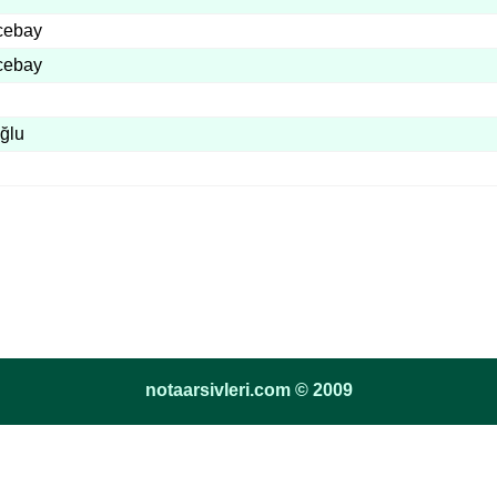
cebay
cebay
ğlu
notaarsivleri.com © 2009