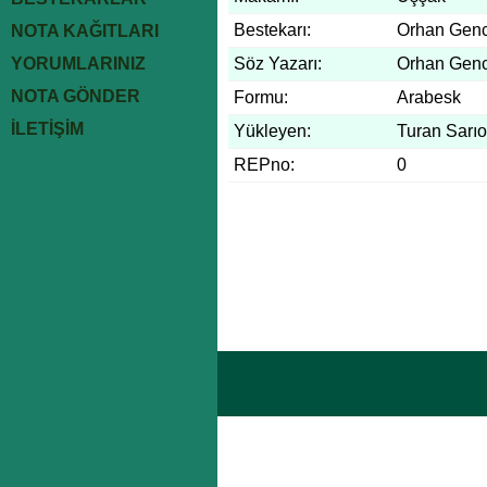
Bestekarı:
Orhan Gen
NOTA KAĞITLARI
YORUMLARINIZ
Söz Yazarı:
Orhan Gen
NOTA GÖNDER
Formu:
Arabesk
İLETİŞİM
Yükleyen:
Turan Sarıo
REPno:
0