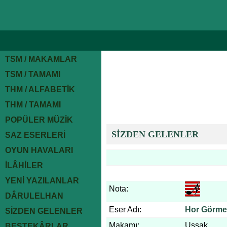
TSM / MAKAMLAR
TSM / TAMAMI
THM / ALFABETİK
THM / TAMAMI
POPÜLER MÜZİK
SİZDEN GELENLER
SAZ ESERLERİ
OYUN HAVALARI
İLÂHİLER
YENİ YAZILANLAR
Nota:
DÂRULELHAN
Eser Adı:
Hor Görme 
SİZDEN GELENLER
Makamı:
Uşşak
BESTEKÂRLAR