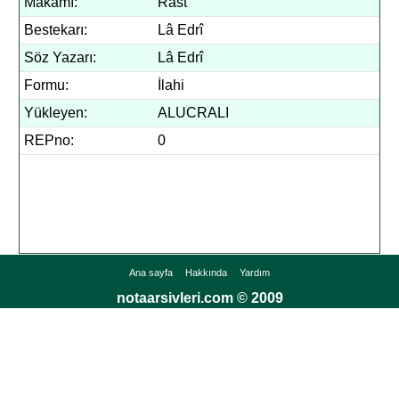
Makamı:
Rast
Bestekarı:
Lâ Edrî
Söz Yazarı:
Lâ Edrî
Formu:
İlahi
Yükleyen:
ALUCRALI
REPno:
0
Ana sayfa
Hakkında
Yardım
notaarsivleri.com © 2009