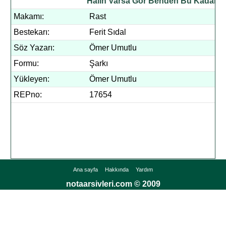
Hâlin Varsa Gör Benden Bu Kadar)
Makamı:
Rast
Bestekarı:
Ferit Sıdal
Söz Yazarı:
Ömer Umutlu
Formu:
Şarkı
Yükleyen:
Ömer Umutlu
REPno:
17654
Ana sayfa
Hakkında
Yardım
notaarsivleri.com © 2009