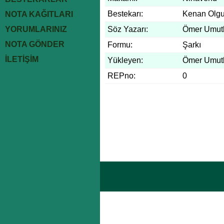
Bestekarı:
Kenan Olg
NOTA KAĞITLARI
YORUMLARINIZ
Söz Yazarı:
Ömer Umut
NOTA GÖNDER
Formu:
Şarkı
İLETİŞİM
Yükleyen:
Ömer Umut
REPno:
0