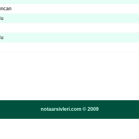
uncan
lu
lu
notaarsivleri.com © 2009