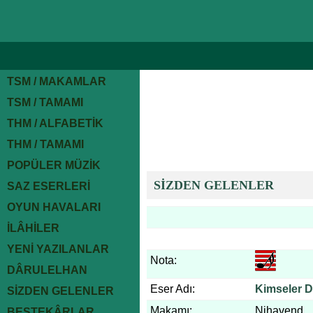
TSM / MAKAMLAR
TSM / TAMAMI
THM / ALFABETİK
THM / TAMAMI
POPÜLER MÜZİK
SİZDEN GELENLER
SAZ ESERLERİ
OYUN HAVALARI
İLÂHİLER
YENİ YAZILANLAR
Nota:
DÂRULELHAN
Eser Adı:
Kimseler 
SİZDEN GELENLER
Makamı:
Nihavend
BESTEKÂRLAR