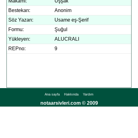
Makamı:
Uşşak
Bestekarı:
Anonim
Söz Yazarı:
Usame eş-Şerif
Formu:
Şuğul
Yükleyen:
ALUCRALI
REPno:
9
Ana sayfa
Hakkında
Yardım
notaarsivleri.com © 2009