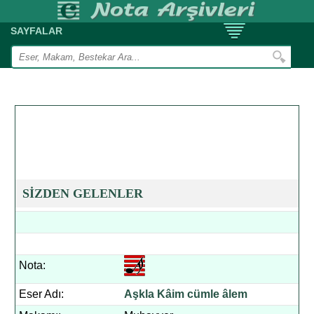
SAYFALAR
SİZDEN GELENLER
Nota:
Eser Adı:
Aşkla Kâim cümle âlem