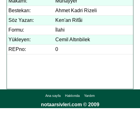
Makamı:
Muhayyer
Bestekarı:
Ahmet Kadri Rizeli
Söz Yazarı:
Ken'an Rifâi
Formu:
İlahi
Yükleyen:
Cemil Altınbilek
REPno:
0
Ana sayfa
Hakkında
Yardım
notaarsivleri.com © 2009