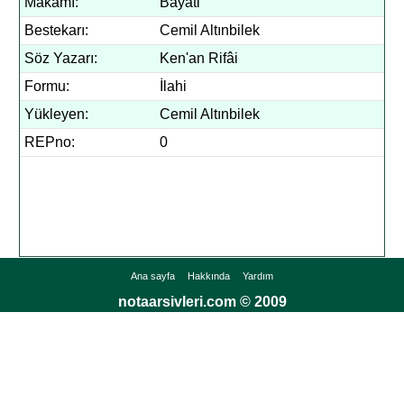
Makamı:
Bayati
Bestekarı:
Cemil Altınbilek
Söz Yazarı:
Ken'an Rifâi
Formu:
İlahi
Yükleyen:
Cemil Altınbilek
REPno:
0
Ana sayfa
Hakkında
Yardım
notaarsivleri.com © 2009