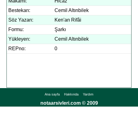
Makamı:
Hicaz
Bestekarı:
Cemil Altınbilek
Söz Yazarı:
Ken'an Rifâi
Formu:
Şarkı
Yükleyen:
Cemil Altınbilek
REPno:
0
Ana sayfa
Hakkında
Yardım
notaarsivleri.com © 2009