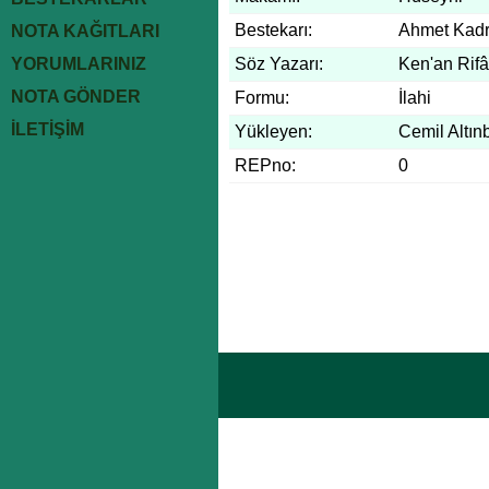
Bestekarı:
Ahmet Kadri
NOTA KAĞITLARI
YORUMLARINIZ
Söz Yazarı:
Ken'an Rifâ
NOTA GÖNDER
Formu:
İlahi
İLETİŞİM
Yükleyen:
Cemil Altın
REPno:
0