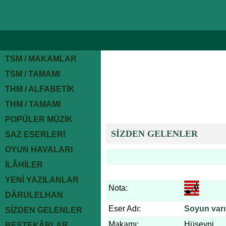
TSM / MAKAMLAR
TSM / TAMAMI
THM / ALFABETİK
THM / TAMAMI
POPÜLER MÜZİK
SİZDEN GELENLER
SAZ ESERLERİ
OYUN HAVALARI
İLÂHİLER
YENİ YAZILANLAR
Nota:
DÂRULELHAN
Eser Adı:
Soyun var
SİZDEN GELENLER
Makamı:
Hüseyni
BESTEKÂRLAR