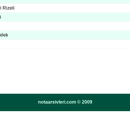
 Rizeli
i
bilek
notaarsivleri.com © 2009