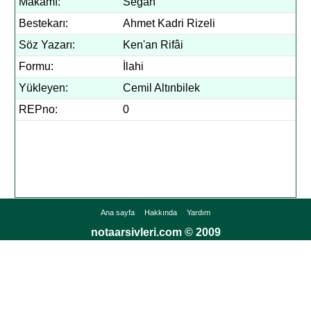
Makamı:
Segah
Bestekarı:
Ahmet Kadri Rizeli
Söz Yazarı:
Ken'an Rifâi
Formu:
İlahi
Yükleyen:
Cemil Altınbilek
REPno:
0
Ana sayfa
Hakkında
Yardım
notaarsivleri.com © 2009