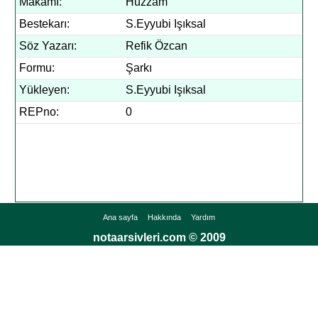
Makamı:
Hüzzam
Bestekarı:
S.Eyyubi Işıksal
Söz Yazarı:
Refik Özcan
Formu:
Şarkı
Yükleyen:
S.Eyyubi Işıksal
REPno:
0
Ana sayfa
Hakkında
Yardım
notaarsivleri.com © 2009