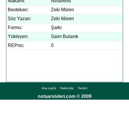
Makamı:
Nihavend
Bestekarı:
Zeki Müren
Söz Yazarı:
Zeki Müren
Formu:
Şarkı
Yükleyen:
Saim Bulanık
REPno:
0
Ana sayfa
Hakkında
Yardım
notaarsivleri.com © 2009