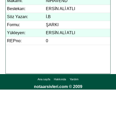
Makamı:
NİHAVEND
Bestekarı:
ERSİN ALİ ATLI
Söz Yazarı:
İ.B
Formu:
ŞARKI
Yükleyen:
ERSİN ALİ ATLI
REPno:
0
Ana sayfa
Hakkında
Yardım
notaarsivleri.com © 2009