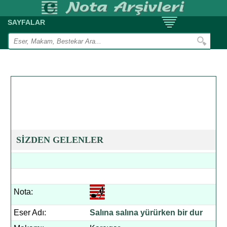
SAYFALAR
SİZDEN GELENLER
Nota:
Eser Adı:
Salına salına yürürken bir dur