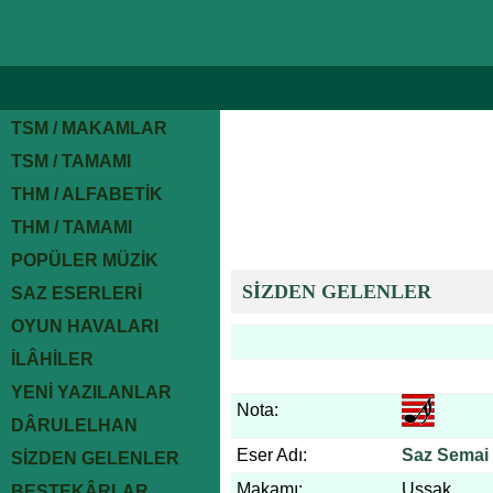
TSM / MAKAMLAR
TSM / TAMAMI
THM / ALFABETİK
THM / TAMAMI
POPÜLER MÜZİK
SİZDEN GELENLER
SAZ ESERLERİ
OYUN HAVALARI
İLÂHİLER
YENİ YAZILANLAR
Nota:
DÂRULELHAN
Eser Adı:
Saz Semai
SİZDEN GELENLER
Makamı:
Uşşak
BESTEKÂRLAR