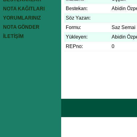
Bestekarı:
Abidin Özp
NOTA KAĞITLARI
YORUMLARINIZ
Söz Yazarı:
NOTA GÖNDER
Formu:
Saz Semai
İLETİŞİM
Yükleyen:
Abidin Özp
REPno:
0