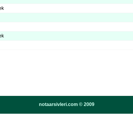
ek
ek
notaarsivleri.com © 2009