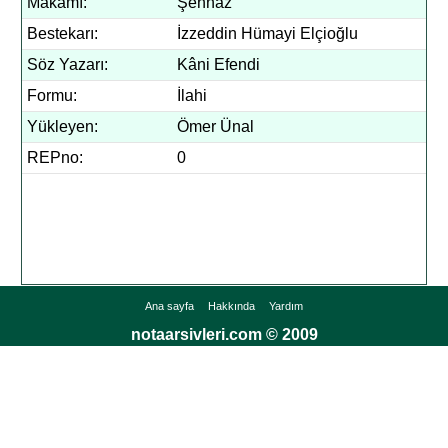
Makamı:
Şehnaz
Bestekarı:
İzzeddin Hümayi Elçioğlu
Söz Yazarı:
Kâni Efendi
Formu:
İlahi
Yükleyen:
Ömer Ünal
REPno:
0
Ana sayfa
Hakkında
Yardım
notaarsivleri.com © 2009