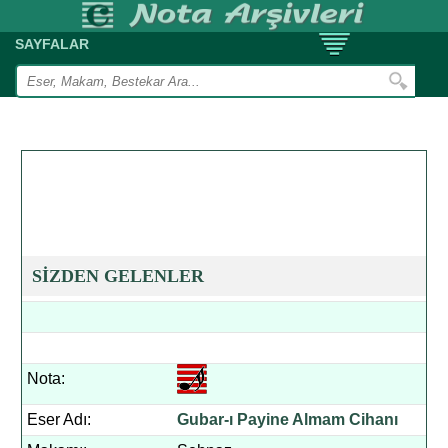
SAYFALAR
SİZDEN GELENLER
Nota:
Eser Adı:
Gubar-ı Payine Almam Cihanı