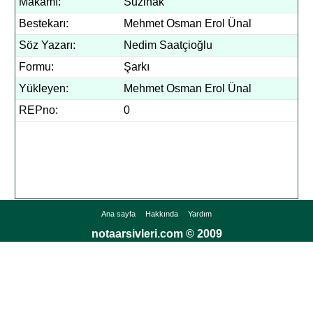
Makamı:
Suzinak
Bestekarı:
Mehmet Osman Erol Ünal
Söz Yazarı:
Nedim Saatçioğlu
Formu:
Şarkı
Yükleyen:
Mehmet Osman Erol Ünal
REPno:
0
Ana sayfa
Hakkında
Yardım
notaarsivleri.com © 2009