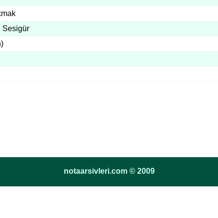
kmak
 Sesigür
h)
notaarsivleri.com © 2009