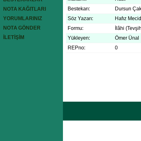
Bestekarı:
Dursun Ça
NOTA KAĞITLARI
YORUMLARINIZ
Söz Yazarı:
Hafız Mecid
NOTA GÖNDER
Formu:
İlâhi (Tevşi
İLETİŞİM
Yükleyen:
Ömer Ünal
REPno:
0