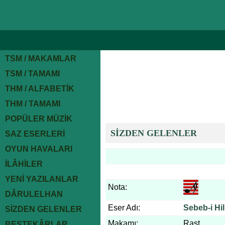
TSM / MAKAMLAR
TSM / TAMAMI
THM / ALFABETİK
THM / TAMAMI
POPÜLER MÜZİK
SİZDEN GELENLER
SAZ ESERLERİ
OYUN HAVALARI
İLÂHİLER
YENİ YAZILANLAR
Nota:
DÂRULELHAN
Eser Adı:
Sebeb-i Hi
SİZDEN GELENLER
Makamı:
Rast
BESTEKÂRLAR