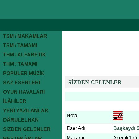
TSM / MAKAMLAR
TSM / TAMAMI
THM / ALFABETİK
THM / TAMAMI
POPÜLER MÜZİK
SİZDEN GELENLER
SAZ ESERLERİ
OYUN HAVALARI
İLÂHİLER
YENİ YAZILANLAR
Nota:
DÂRULELHAN
Eser Adı:
Başkaydı 
SİZDEN GELENLER
Makamı:
Acemkürdî
BESTEKÂRLAR