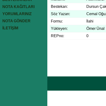
Bestekarı:
Dursun Ça
NOTA KAĞITLARI
YORUMLARINIZ
Söz Yazarı:
Cemal Oğu
NOTA GÖNDER
Formu:
İlahi
İLETİŞİM
Yükleyen:
Ömer Ünal
REPno:
0