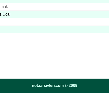
kmak
z Öcal
notaarsivleri.com © 2009