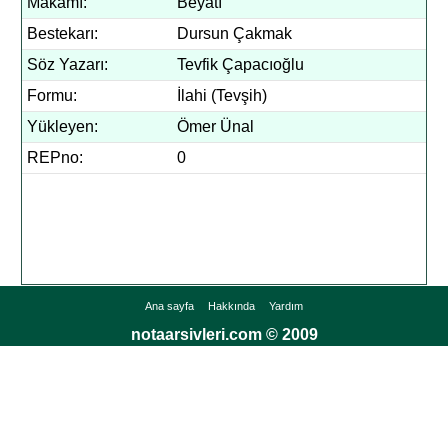
Makamı:
Beyâtî
Bestekarı:
Dursun Çakmak
Söz Yazarı:
Tevfik Çapacıoğlu
Formu:
İlahi (Tevşih)
Yükleyen:
Ömer Ünal
REPno:
0
Ana sayfa
Hakkında
Yardım
notaarsivleri.com © 2009