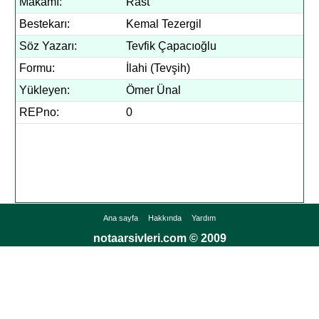
Makamı:
Rast
Bestekarı:
Kemal Tezergil
Söz Yazarı:
Tevfik Çapacıoğlu
Formu:
İlahi (Tevşih)
Yükleyen:
Ömer Ünal
REPno:
0
Ana sayfa
Hakkında
Yardım
notaarsivleri.com © 2009