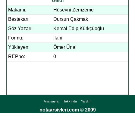
Geldi
Makamı:
Hüseyni Zemzeme
Bestekarı:
Dursun Çakmak
Söz Yazarı:
Kemal Edip Kürkçüoğlu
Formu:
İlahi
Yükleyen:
Ömer Ünal
REPno:
0
Ana sayfa
Hakkında
Yardım
notaarsivleri.com © 2009