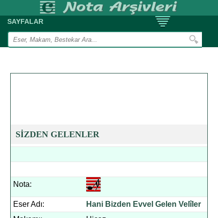
SAYFALAR
SİZDEN GELENLER
Nota:
Eser Adı:
Hani Bizden Evvel Gelen Velîler