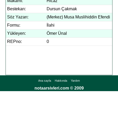
Makamı:
Hicaz
Bestekarı:
Dursun Çakmak
Söz Yazarı:
(Merkez) Musa Muslihiddin Efendi
Formu:
İlahi
Yükleyen:
Ömer Ünal
REPno:
0
Ana sayfa
Hakkında
Yardım
notaarsivleri.com © 2009