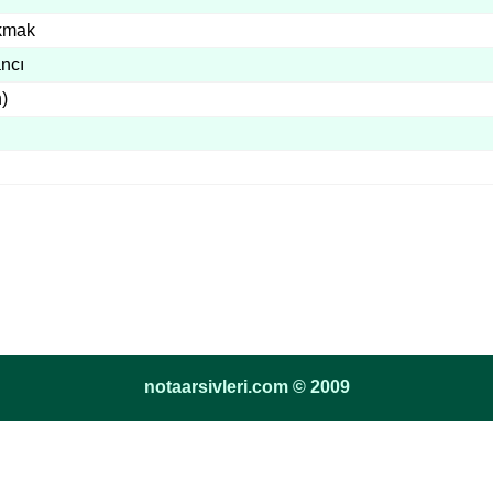
kmak
ncı
h)
notaarsivleri.com © 2009