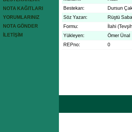
Bestekarı:
Dursun Ça
NOTA KAĞITLARI
YORUMLARINIZ
Söz Yazarı:
Rüştü Saba
NOTA GÖNDER
Formu:
İlahi (Tevşi
İLETİŞİM
Yükleyen:
Ömer Ünal
REPno:
0