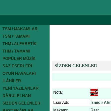
TSM / MAKAMLAR
TSM / TAMAMI
THM / ALFABETİK
THM / TAMAMI
POPÜLER MÜZİK
SİZDEN GELENLER
SAZ ESERLERİ
OYUN HAVALARI
İLÂHİLER
YENİ YAZILANLAR
Nota:
DÂRULELHAN
Eser Adı:
İsmidir A
SİZDEN GELENLER
Makamı:
Rast
BESTEKÂRLAR