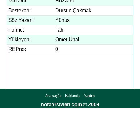
Makamı:
Hüzzam
Bestekarı:
Dursun Çakmak
Söz Yazarı:
Yûnus
Formu:
İlahi
Yükleyen:
Ömer Ünal
REPno:
0
Ana sayfa
Hakkında
Yardım
notaarsivleri.com © 2009