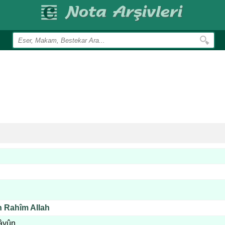
h Rahîm Allah
âyûn