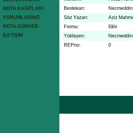
Bestekarı:
Necmeddin 
NOTA KAĞITLARI
YORUMLARINIZ
Söz Yazarı:
Aziz Mahm
NOTA GÖNDER
Formu:
İlâhi
İLETİŞİM
Yükleyen:
Necmeddin 
REPno:
0