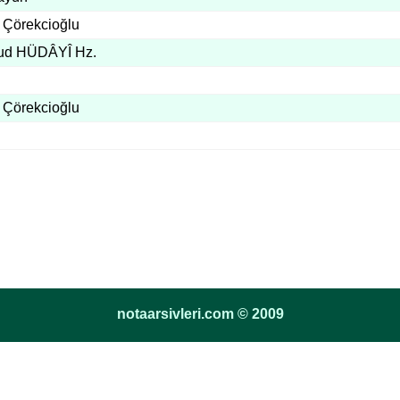
Çörekcioğlu
ud HÜDÂYÎ Hz.
Çörekcioğlu
notaarsivleri.com © 2009