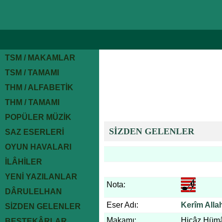
TSM / MAKAMLAR
TSM / TAMAMI
THM / ALFABETİK
THM / TAMAMI
POPÜLER MÜZİK
SİZDEN GELENLER
SAZ ESERLERİ
OYUN HAVALARI
İLÂHİLER
YENİ YAZILANLAR
Nota:
DÂRULELHAN
Eser Adı:
Kerîm Alla
SİZDEN GELENLER
Makamı:
Hicâz Hüm
BESTEKÂRLAR