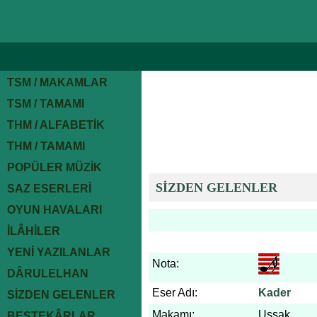
TSM / MAKAMLAR
TSM / TAMAMI
THM / ALFABETİK
THM / TAMAMI
POPÜLER MÜZİK
SİZDEN GELENLER
SAZ ESERLERİ
OYUN HAVALARI
İLÂHİLER
YENİ YAZILANLAR
Nota:
DÂRULELHAN
Eser Adı:
Kader
SİZDEN GELENLER
Makamı:
Uşşak
BESTEKÂRLAR