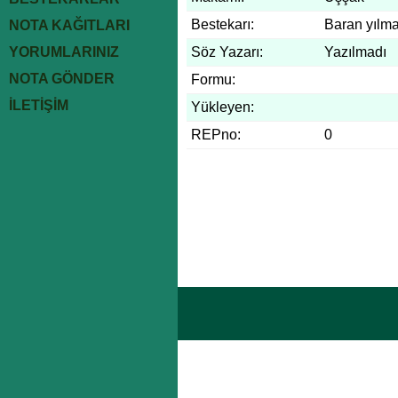
Bestekarı:
Baran yılma
NOTA KAĞITLARI
YORUMLARINIZ
Söz Yazarı:
Yazılmadı
NOTA GÖNDER
Formu:
İLETİŞİM
Yükleyen:
REPno:
0