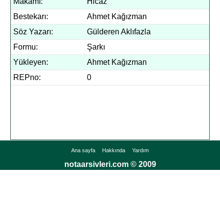
Makamı:
Hicaz
Bestekarı:
Ahmet Kağızman
Söz Yazarı:
Gülderen Aklıfazla
Formu:
Şarkı
Yükleyen:
Ahmet Kağızman
REPno:
0
Ana sayfa
Hakkında
Yardım
notaarsivleri.com © 2009