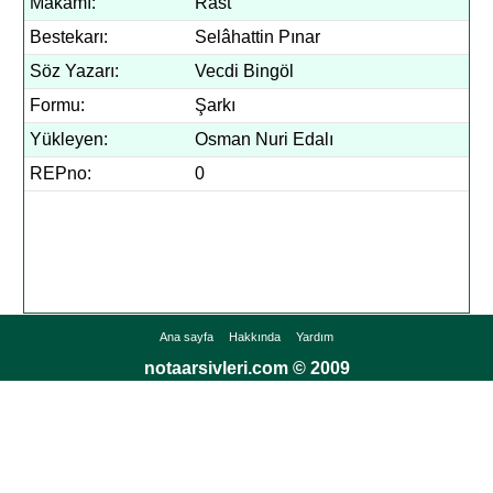
Makamı:
Rast
Bestekarı:
Selâhattin Pınar
Söz Yazarı:
Vecdi Bingöl
Formu:
Şarkı
Yükleyen:
Osman Nuri Edalı
REPno:
0
Ana sayfa
Hakkında
Yardım
notaarsivleri.com © 2009