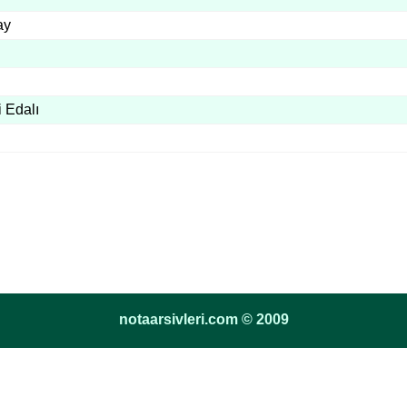
ay
 Edalı
notaarsivleri.com © 2009