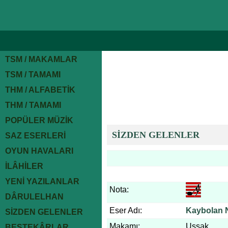
TSM / MAKAMLAR
TSM / TAMAMI
THM / ALFABETİK
THM / TAMAMI
POPÜLER MÜZİK
SİZDEN GELENLER
SAZ ESERLERİ
OYUN HAVALARI
İLÂHİLER
YENİ YAZILANLAR
Nota:
DÂRULELHAN
Eser Adı:
Kaybolan 
SİZDEN GELENLER
Makamı:
Uşşak
BESTEKÂRLAR