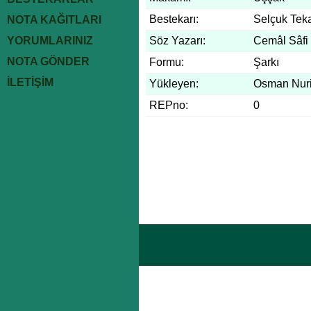
Bestekarı:
Selçuk Tek
NOTA KAĞITLARI
YORUMLARINIZ
Söz Yazarı:
Cemâl Sâfi
NOTA GÖNDER
Formu:
Şarkı
İLETİŞİM
Yükleyen:
Osman Nuri
REPno:
0