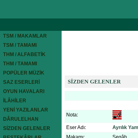
TSM / MAKAMLAR
TSM / TAMAMI
THM / ALFABETİK
THM / TAMAMI
POPÜLER MÜZİK
SİZDEN GELENLER
SAZ ESERLERİ
OYUN HAVALARI
İLÂHİLER
YENİ YAZILANLAR
Nota:
DÂRULELHAN
Eser Adı:
Ayrılık Ya
SİZDEN GELENLER
Makamı:
Segâh
BESTEKÂRLAR