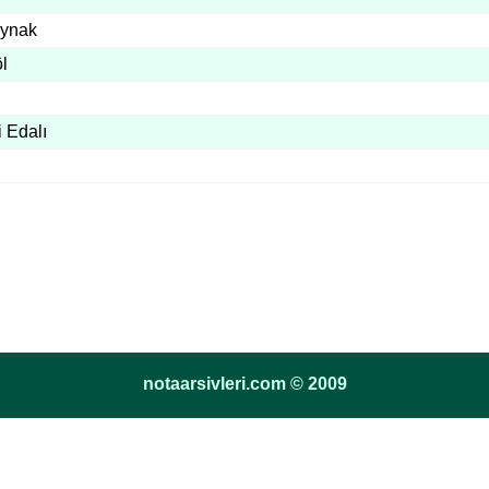
aynak
l
 Edalı
notaarsivleri.com © 2009