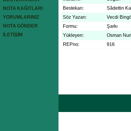
Bestekarı:
Sâdettin K
NOTA KAĞITLARI
YORUMLARINIZ
Söz Yazarı:
Vecdi Bingö
NOTA GÖNDER
Formu:
Şarkı
İLETİŞİM
Yükleyen:
Osman Nuri
REPno:
916