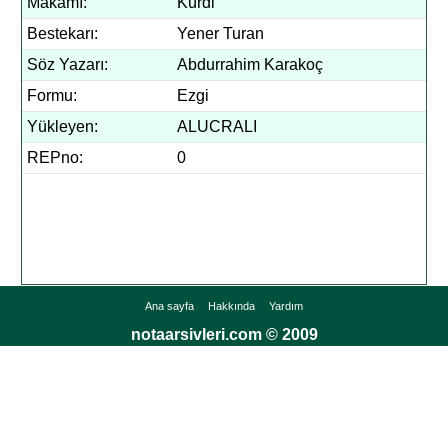
Makamı:
Kürdi
Bestekarı:
Yener Turan
Söz Yazarı:
Abdurrahim Karakoç
Formu:
Ezgi
Yükleyen:
ALUCRALI
REPno:
0
Ana sayfa
Hakkında
Yardım
notaarsivleri.com © 2009