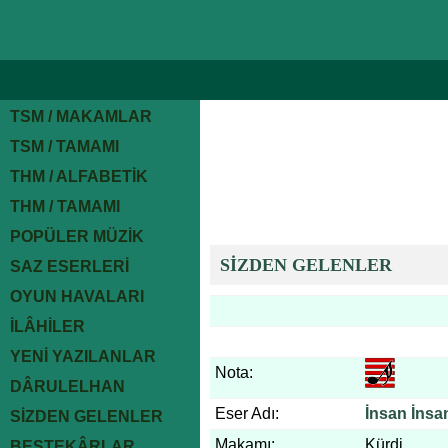
TSM / MAKAMLAR
TSM / TAMAMI
THM / ALFABETİK
THM / TAMAMI
POPÜLER MÜZİK
SİZDEN GELENLER
SAZ ESERLERİ
OYUN HAVALARI
İLÂHİLER
YENİ YAZILANLAR
Nota:
DÂRULELHAN
Eser Adı:
İnsan İnsa
SİZDEN GELENLER
Makamı:
Kürdi
BESTEKÂRLAR