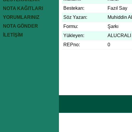
Bestekarı:
Fazıl Say
NOTA KAĞITLARI
YORUMLARINIZ
Söz Yazarı:
Muhiddin A
NOTA GÖNDER
Formu:
Şarkı
İLETİŞİM
Yükleyen:
ALUCRALI
REPno:
0