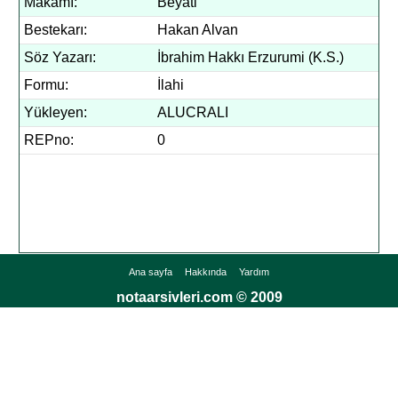
Makamı:
Beyati
Bestekarı:
Hakan Alvan
Söz Yazarı:
İbrahim Hakkı Erzurumi (K.S.)
Formu:
İlahi
Yükleyen:
ALUCRALI
REPno:
0
Ana sayfa
Hakkında
Yardım
notaarsivleri.com © 2009