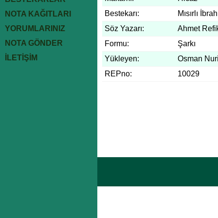
Bestekarı:
Mısırlı İbra
NOTA KAĞITLARI
YORUMLARINIZ
Söz Yazarı:
Ahmet Refik
NOTA GÖNDER
Formu:
Şarkı
İLETİŞİM
Yükleyen:
Osman Nuri
REPno:
10029