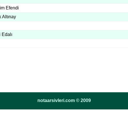
him Efendi
 Altınay
 Edalı
notaarsivleri.com © 2009