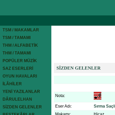
TSM / MAKAMLAR
TSM / TAMAMI
THM / ALFABETİK
THM / TAMAMI
POPÜLER MÜZİK
SİZDEN GELENLER
SAZ ESERLERİ
OYUN HAVALARI
İLÂHİLER
YENİ YAZILANLAR
Nota:
DÂRULELHAN
Eser Adı:
Sırma Saçl
SİZDEN GELENLER
Makamı:
Hicaz
BESTEKÂRLAR