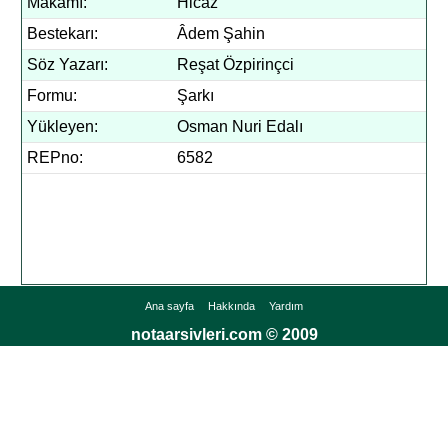
Makamı:
Hicaz
Bestekarı:
Âdem Şahin
Söz Yazarı:
Reşat Özpirinçci
Formu:
Şarkı
Yükleyen:
Osman Nuri Edalı
REPno:
6582
Ana sayfa
Hakkında
Yardım
notaarsivleri.com © 2009