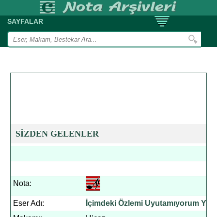
SAYFALAR
SİZDEN GELENLER
Nota:
Eser Adı:
İçimdeki Özlemi Uyutamıyorum Yâr