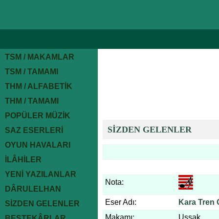
TSM / MAKAMLAR
TSM / TAMAMI
THM / ALFABETİK
THM / TAMAMI
POPÜLER MÜZİK
SİZDEN GELENLER
SAZ ESERLERİ
OYUN HAVALARI
İLÂHİLER
YENİ YAZILANLAR
Nota:
DÂRULELHAN
Eser Adı:
Kara Tren 
SİZDEN GELENLER
Makamı:
Uşşak
BESTEKÂRLAR