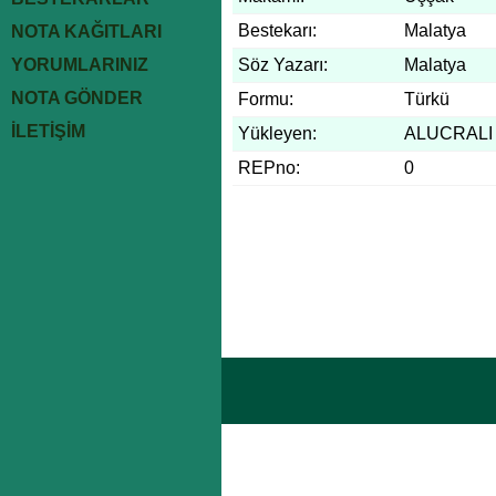
Bestekarı:
Malatya
NOTA KAĞITLARI
YORUMLARINIZ
Söz Yazarı:
Malatya
NOTA GÖNDER
Formu:
Türkü
İLETİŞİM
Yükleyen:
ALUCRALI
REPno:
0