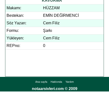
KAVURMA
Makamı:
HÜZZAM
Bestekarı:
EMİN DEĞİRMENCİ
Söz Yazarı:
Cem Filiz
Formu:
Şarkı
Yükleyen:
Cem Filiz
REPno:
0
Ana sayfa
Hakkında
Yardım
notaarsivleri.com © 2009