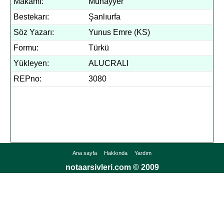
Makamı:
Muhayyer
Bestekarı:
Şanlıurfa
Söz Yazarı:
Yunus Emre (KS)
Formu:
Türkü
Yükleyen:
ALUCRALI
REPno:
3080
Ana sayfa
Hakkında
Yardım
notaarsivleri.com © 2009