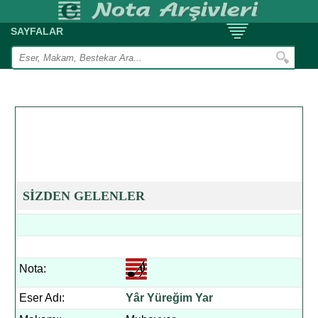
SAYFALAR
SİZDEN GELENLER
Nota:
Eser Adı:
Yâr Yüreğim Yar