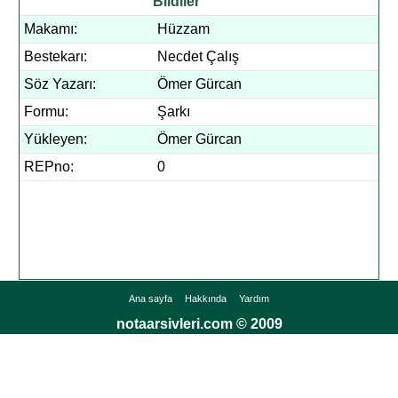
Bildiler
Makamı:
Hüzzam
Bestekarı:
Necdet Çalış
Söz Yazarı:
Ömer Gürcan
Formu:
Şarkı
Yükleyen:
Ömer Gürcan
REPno:
0
Ana sayfa
Hakkında
Yardım
notaarsivleri.com © 2009