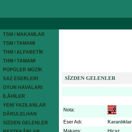
TSM / MAKAMLAR
TSM / TAMAMI
THM / ALFABETİK
THM / TAMAMI
POPÜLER MÜZİK
SİZDEN GELENLER
SAZ ESERLERİ
OYUN HAVALARI
İLÂHİLER
YENİ YAZILANLAR
Nota:
DÂRULELHAN
Eser Adı:
Karanlıkla
SİZDEN GELENLER
Makamı:
Hicaz
BESTEKÂRLAR