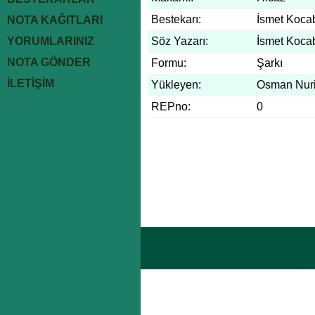
Bestekarı:
İsmet Koca
NOTA KAĞITLARI
YORUMLARINIZ
Söz Yazarı:
İsmet Koca
NOTA GÖNDER
Formu:
Şarkı
İLETİŞİM
Yükleyen:
Osman Nuri
REPno:
0