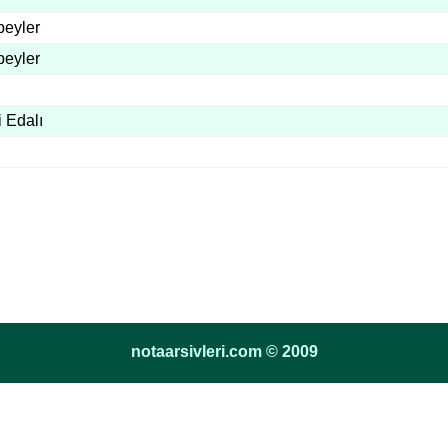
beyler
beyler
 Edalı
notaarsivleri.com © 2009