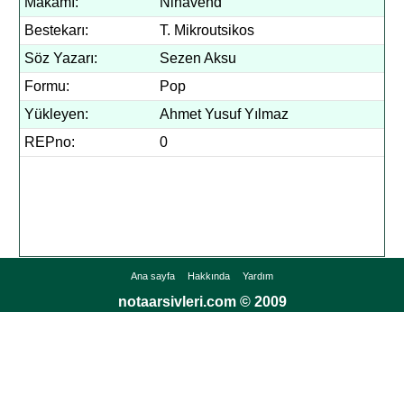
Makamı:
Nihavend
Bestekarı:
T. Mikroutsikos
Söz Yazarı:
Sezen Aksu
Formu:
Pop
Yükleyen:
Ahmet Yusuf Yılmaz
REPno:
0
Ana sayfa
Hakkında
Yardım
notaarsivleri.com © 2009